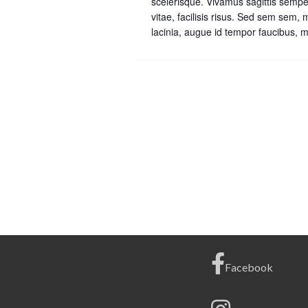
scelerisque. Vivamus sagittis sempe
vitae, facilisis risus. Sed sem sem,
lacinia, augue id tempor faucibus, me
Facebook