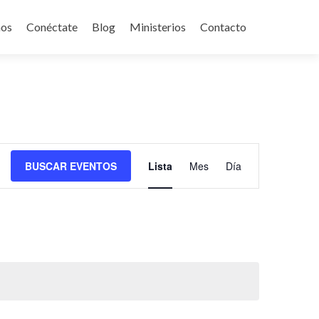
mos
Conéctate
Blog
Ministerios
Contacto
Navegación
BUSCAR EVENTOS
Lista
Mes
Día
de
vistas
de
Evento