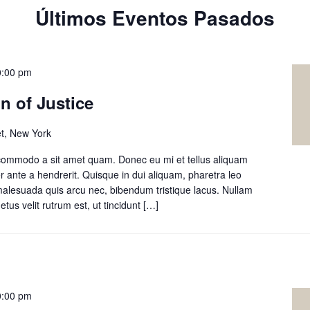
Últimos Eventos Pasados
0:00 pm
on of Justice
t, New York
 commodo a sit amet quam. Donec eu mi et tellus aliquam
r ante a hendrerit. Quisque in dui aliquam, pharetra leo
 malesuada quis arcu nec, bibendum tristique lacus. Nullam
tus velit rutrum est, ut tincidunt
Leer
[…]
másClass:
Biblical
Vision
of
Justice
0:00 pm