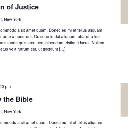
on of Justice
t, New York
 commodo a sit amet quam. Donec eu mi et tellus aliquam
r ante a hendrerit. Quisque in dui aliquam, pharetra leo
 malesuada quis arcu nec, bibendum tristique lacus. Nullam
tus velit rutrum est, ut tincidunt
Leer
[…]
másClass:
Biblical
Vision
of
Justice
:00 pm
 the Bible
t, New York
 commodo a sit amet quam. Donec eu mi et tellus aliquam