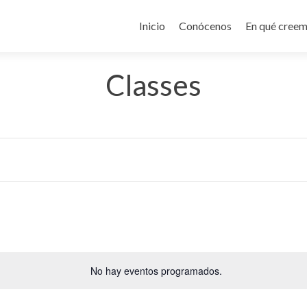
Ir
al
Inicio
Conócenos
En qué cree
contenido
Classes
Selecciona
la
No hay eventos programados.
fecha.