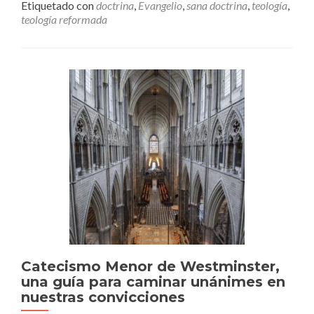
TEOLÓG
Etiquetado con
doctrina
,
Evangelio
,
sana doctrina
,
teología
,
¿QUÉ
teología reformada
ES
LA
TEOLOG
DEL
PACTO?
Catecismo Menor de Westminster,
una guía para caminar unánimes en
nuestras convicciones