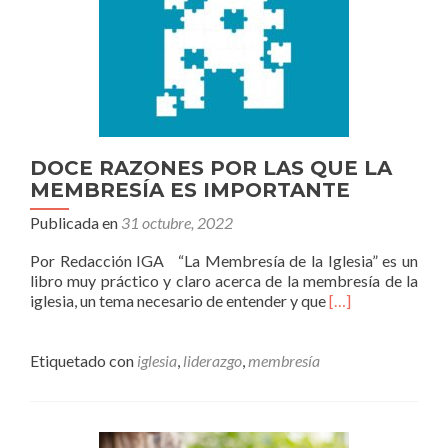
DOCE RAZONES POR LAS QUE LA
MEMBRESÍA ES IMPORTANTE
Publicada en
31 octubre, 2022
Por Redacción IGA “La Membresía de la Iglesia” es un
libro muy práctico y claro acerca de la membresía de la
Leer
iglesia, un tema necesario de entender y que
[…]
másDOCE
RAZONES
POR
Etiquetado con
iglesia
,
liderazgo
,
membresía
LAS
QUE
LA
MEMBRESÍA