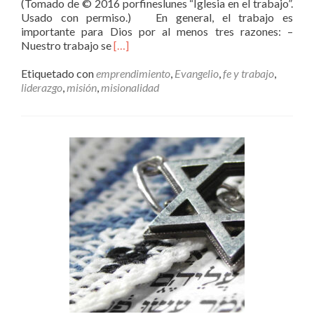
(Tomado de © 2016 porfineslunes “Iglesia en el trabajo”.
Usado con permiso.) En general, el trabajo es
importante para Dios por al menos tres razones: –
Leer
Nuestro trabajo se
[…]
más¿POR
QUÉ
Etiquetado con
emprendimiento
,
Evangelio
,
fe y trabajo
,
EL
liderazgo
,
misión
,
misionalidad
TRABAJO
IMPORTA?