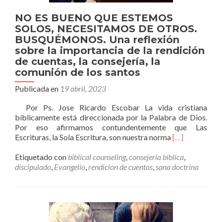
NO ES BUENO QUE ESTEMOS
SOLOS, NECESITAMOS DE OTROS.
BUSQUÉMONOS. Una reflexión
sobre la importancia de la rendición
de cuentas, la consejería, la
comunión de los santos
Publicada en
19 abril, 2023
Por Ps. Jose Ricardo Escobar La vida cristiana
bíblicamente está direccionada por la Palabra de Dios.
Por eso afirmamos contundentemente que Las
Leer
Escrituras, la Sola Escritura, son nuestra norma
[…]
másNO
ES
Etiquetado con
biblical counseling
,
consejería bíblica
,
BUENO
discipulado
,
Evangelio
,
rendicion de cuentas
,
sana doctrina
QUE
ESTEMOS
SOLOS,
NECESITAM
DE