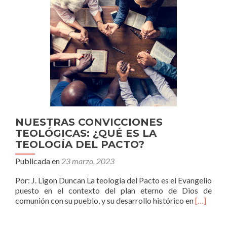
OTROS.
BUSQUÉMON
Una
reflexión
sobre
la
importancia
de
la
rendición
de
cuentas,
NUESTRAS CONVICCIONES
la
TEOLÓGICAS: ¿QUÉ ES LA
consejería,
TEOLOGÍA DEL PACTO?
la
comunión
Publicada en
23 marzo, 2023
de
los
Por: J. Ligon Duncan La teología del Pacto es el Evangelio
santos
puesto en el contexto del plan eterno de Dios de
Leer
comunión con su pueblo, y su desarrollo histórico en
[…]
másNUE
CONVIC