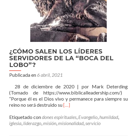
¿CÓMO SALEN LOS LÍDERES
SERVIDORES DE LA “BOCA DEL
LOBO”?
Publicada en
6 abril, 2021
28 de diciembre de 2020 | por Mark Deterding
(Tomado de https://www.biblicalleadership.com/)
“Porque él es el Dios vivo y permanece para siempre su
Leer
reino no será destruido su
[…]
más¿CÓMO
SALEN
Etiquetado con
dones espirituales
,
Evangelio
,
humildad
,
LOS
iglesia
,
liderazgo
,
misión
,
misionalidad
,
servicio
LÍDERES
SERVIDORES