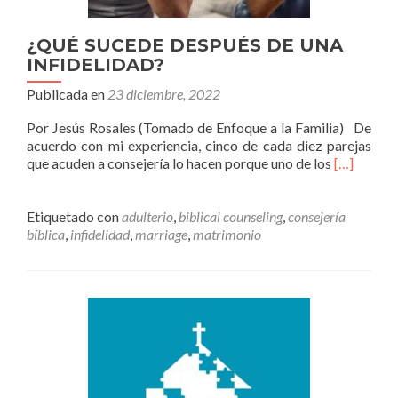
¿QUÉ SUCEDE DESPUÉS DE UNA
INFIDELIDAD?
Publicada en
23 diciembre, 2022
Por Jesús Rosales (Tomado de Enfoque a la Familia) De
acuerdo con mi experiencia, cinco de cada diez parejas
Leer
que acuden a consejería lo hacen porque uno de los
[…]
más¿QUÉ
SUCEDE
DESPUÉS
Etiquetado con
adulterio
,
biblical counseling
,
consejería
DE
bíblica
,
infidelidad
,
marriage
,
matrimonio
UNA
INFIDELI