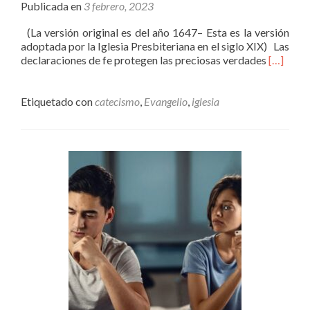
Publicada en
3 febrero, 2023
(La versión original es del año 1647– Esta es la versión
adoptada por la Iglesia Presbiteriana en el siglo XIX) Las
Leer
declaraciones de fe protegen las preciosas verdades
[…]
másCate
Menor
de
Etiquetado con
catecismo
,
Evangelio
,
iglesia
Westmins
una
guía
para
caminar
unánime
en
nuestras
convicci