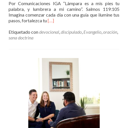
Por Comunicaciones IGA “Lámpara es a mis pies tu
palabra, y lumbrera a mi camino”. Salmos 119:105
Imagina comenzar cada día con una guía que ilumine tus
Leer
pasos, fortalezca tu
[…]
másPLAN
DE
Etiquetado con
devocional
,
discipulado
,
Evangelio
,
oración
,
LECTURA
sana doctrina
BÍBLICA
2025:
“EL
NUEVO
TESTAMENTO
EN
UN
AÑO”