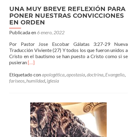
UNA MUY BREVE REFLEXIÓN PARA
PONER NUESTRAS CONVICCIONES
EN ORDEN
Publicada en
6 enero, 2022
Por Pastor Jose Escobar Gálatas 3:27-29 Nueva
Traducción Viviente (27) Y todos los que fueron unidos a
Cristo en el bautismo se han puesto a Cristo como si se
Leer
pusieran
[…]
másUNA
MUY
Etiquetado con
apologética
,
apostasía
,
doctrina
,
Evangelio
,
BREVE
fariseos
,
humildad
,
iglesia
REFLEXIÓN
PARA
PONER
NUESTRAS
CONVICCIONES
EN
ORDEN