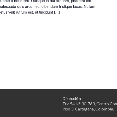
r ante a hendrerit. Quisque in dui aliquam, pharetra leo
 malesuada quis arcu nec, bibendum tristique lacus. Nullam
tus velit rutrum est, ut tincidunt
Leer
[…]
másChild
Dedications
Dirección
Trv. 54 N° 30-763, Centro Com
Piso 3. Cartagena, Colombia.