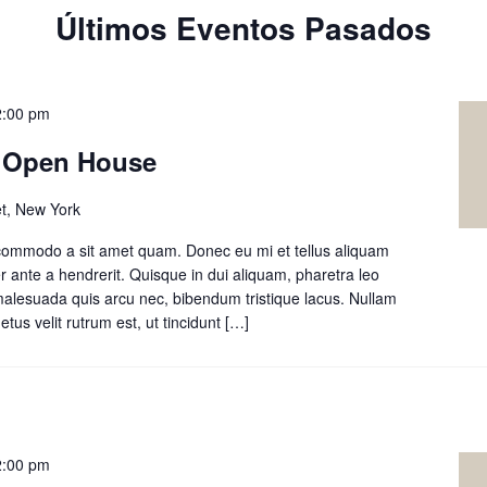
Últimos Eventos Pasados
2:00 pm
g Open House
t, New York
 commodo a sit amet quam. Donec eu mi et tellus aliquam
r ante a hendrerit. Quisque in dui aliquam, pharetra leo
 malesuada quis arcu nec, bibendum tristique lacus. Nullam
tus velit rutrum est, ut tincidunt
Leer
[…]
másChildren’s
Building
Open
House
2:00 pm