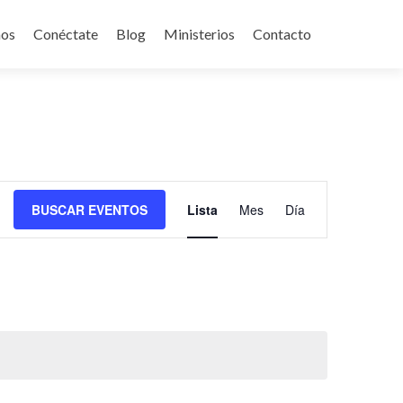
mos
Conéctate
Blog
Ministerios
Contacto
Navegación
BUSCAR EVENTOS
Lista
Mes
Día
de
vistas
de
Evento