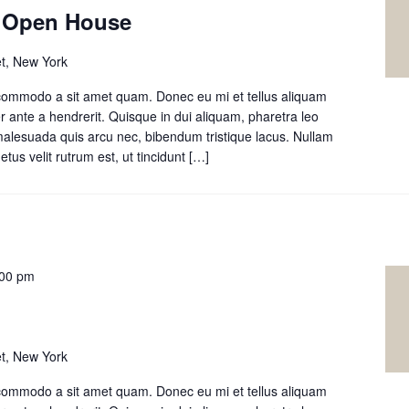
g Open House
t, New York
 commodo a sit amet quam. Donec eu mi et tellus aliquam
r ante a hendrerit. Quisque in dui aliquam, pharetra leo
 malesuada quis arcu nec, bibendum tristique lacus. Nullam
tus velit rutrum est, ut tincidunt
Leer
[…]
másChildren’s
Building
Open
House
:00 pm
t, New York
 commodo a sit amet quam. Donec eu mi et tellus aliquam