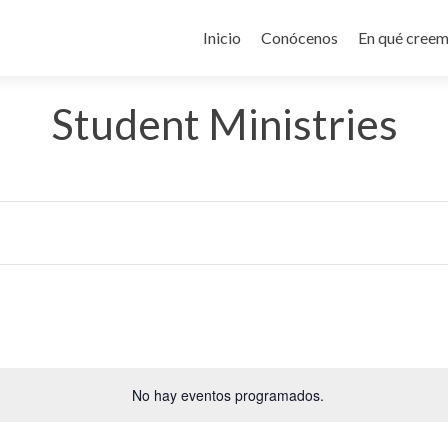
Ir
al
Inicio
Conócenos
En qué cree
contenido
Student Ministries
Selecciona
la
No hay eventos programados.
fecha.