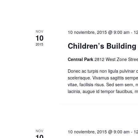
NOV
10 noviembre, 2015 @ 9:00 am
-
1
10
Children’s Buildin
2015
Central Park
2812 West Zone Stree
Donec ac turpis non ligula pulvinar
scelerisque. Vivamus sagittis sempe
vitae, facilisis risus. Sed sem sem,
lacinia, augue id tempor faucibus, me
NOV
10 noviembre, 2015 @ 9:00 am
-
1
10