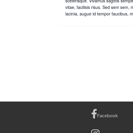
scelerisque. Vivamus sagittis sempe
vitae, facilisis risus. Sed sem sem,
lacinia, augue id tempor faucibus, me
Facebook