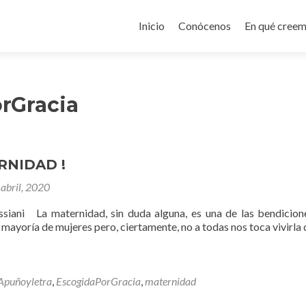
Ir
al
Inicio
Conócenos
En qué cree
contenido
rGracia
RNIDAD !
abril, 2020
siani La maternidad, sin duda alguna, es una de las bendicio
 mayoría de mujeres pero, ciertamente, no a todas nos toca vivirla
Apuñoyletra
,
EscogidaPorGracia
,
maternidad