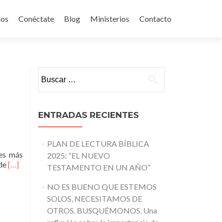
mos
Conéctate
Blog
Ministerios
Contacto
Buscar:
ENTRADAS RECIENTES
PLAN DE LECTURA BÍBLICA
nes más
2025: “EL NUEVO
Leer
 de
[…]
TESTAMENTO EN UN AÑO”
más¡
MI
NO ES BUENO QUE ESTEMOS
MATERNIDAD
SOLOS, NECESITAMOS DE
!
OTROS. BUSQUÉMONOS. Una