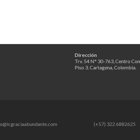
Dirección
Trv. 54 N° 30-763, Centro Com
Piso 3. Cartagena, Colombia.
fo@icgraciaabundante.com
(+57) 322 6882625