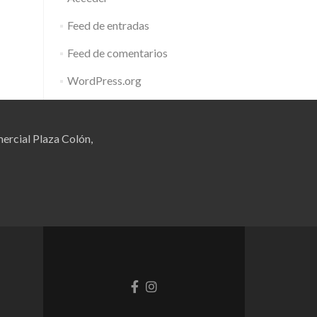
Feed de entradas
Feed de comentarios
WordPress.org
ercial Plaza Colón,
Enlace
Enlace
de
de
Facebook
instagram