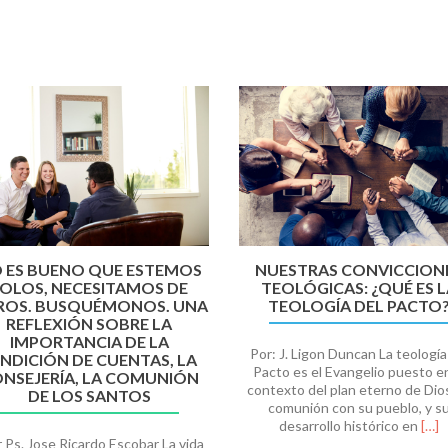
 ES BUENO QUE ESTEMOS
NUESTRAS CONVICCION
OLOS, NECESITAMOS DE
TEOLÓGICAS: ¿QUÉ ES 
ROS. BUSQUÉMONOS. UNA
TEOLOGÍA DEL PACTO
REFLEXIÓN SOBRE LA
IMPORTANCIA DE LA
Por: J. Ligon Duncan La teología
NDICIÓN DE CUENTAS, LA
Pacto es el Evangelio puesto en
NSEJERÍA, LA COMUNIÓN
contexto del plan eterno de Dio
DE LOS SANTOS
comunión con su pueblo, y s
Leer
desarrollo histórico en
[…]
más
Ps. Jose Ricardo Escobar La vida