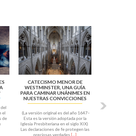
Siguiente
CATECISMO MENOR DE
ES
WESTMINSTER, UNA GUÍA
LA
PARA CAMINAR UNÁNIMES EN
?
NUESTRAS CONVICCIONES
 del
(La versión original es del año 1647–
 el
Esta es la versión adoptada por la
s de
Iglesia Presbiteriana en el siglo XIX)
u
Las declaraciones de fe protegen las
Leer
NUESTRAS
preciosas verdades
[…]