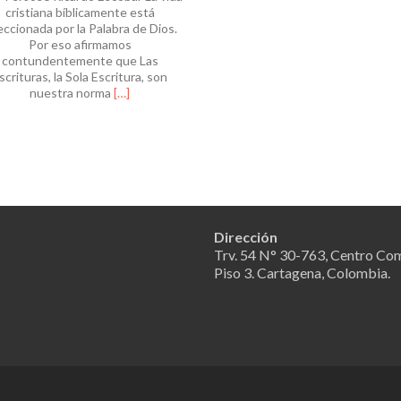
CON
cristiana bíblicamente está
TEO
eccionada por la Palabra de Dios.
¿QU
Por eso afirmamos
ES
contundentemente que Las
LA
scrituras, la Sola Escritura, son
O
Leer
TEO
nuestra norma
[…]
másNO
DEL
ES
PAC
BUENO
QUE
ESTEMOS
SOLOS,
NECESITAMOS
DE
Dirección
OTROS.
BUSQUÉMONOS.
Trv. 54 N° 30-763, Centro Com
Una
Piso 3. Cartagena, Colombia.
reflexión
sobre
la
importancia
de
la
rendición
de