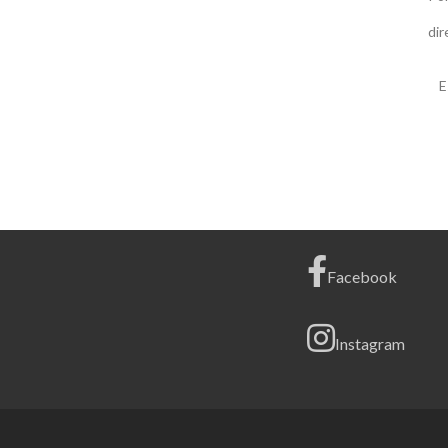
LECTURA
BÍBLICA
dir
2025:
“EL
NUEVO
E
TESTAMENT
EN
UN
AÑO”
Facebook
Instagram