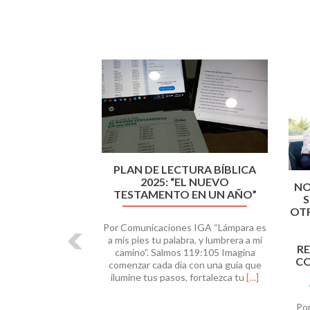
Anterior
PLAN DE LECTURA BÍBLICA
2025: “EL NUEVO
NO
TESTAMENTO EN UN AÑO”
S
OT
Por Comunicaciones IGA “Lámpara es
a mis pies tu palabra, y lumbrera a mi
RE
camino”. Salmos 119:105 Imagina
CO
comenzar cada día con una guía que
Leer
ilumine tus pasos, fortalezca tu
[…]
másPLAN
DE
Por 