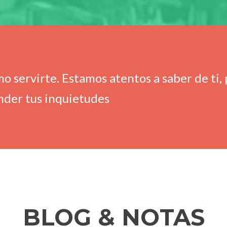
 servirte. Estamos atentos a saber de ti,
onder tus inquietudes
BLOG & NOTAS