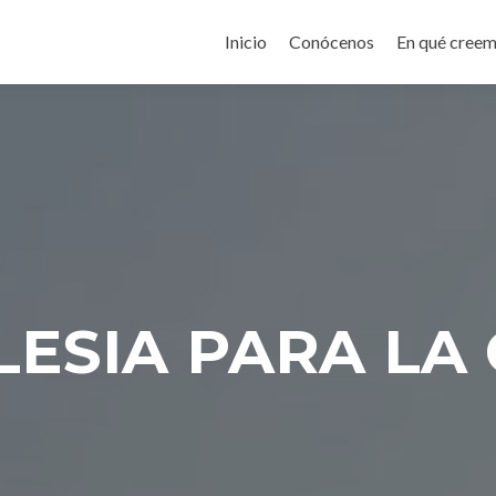
Ir
al
Inicio
Conócenos
En qué cree
contenido
LESIA PARA LA