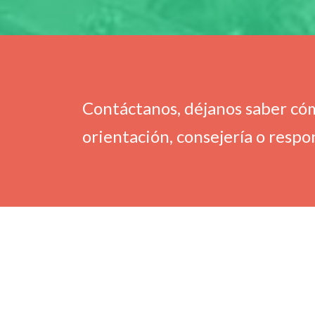
Contáctanos, déjanos saber cómo
orientación, consejería o resp